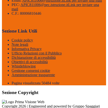
Email:
APIC811006@istruzione.it
Link per inviare una mail
PEC:
APIC811006@pec.istruzione.it
Link per inviare una
mail
C.F.: 80006810446
Sezione Link Utili
Cookie policy
Note legali
Informativa Privacy
Ufficio Relazioni con il Pubblico
Dichiarazione di accessibilità
Obiettivi di accessibilità
Whistleblowing
Gestione consensi cookie
Amministrazione trasparente
Pagina visualizzata
50484
volte
Sezione Copyright
Copyright 2026 | Engineered and powered by Gruppo Spaggiari