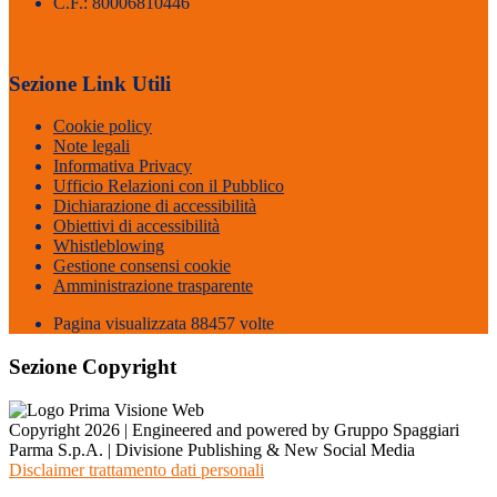
C.F.: 80006810446
Sezione Link Utili
Cookie policy
Note legali
Informativa Privacy
Ufficio Relazioni con il Pubblico
Dichiarazione di accessibilità
Obiettivi di accessibilità
Whistleblowing
Gestione consensi cookie
Amministrazione trasparente
Pagina visualizzata
88457
volte
Sezione Copyright
Copyright 2026 | Engineered and powered by Gruppo Spaggiari
Parma S.p.A. | Divisione Publishing & New Social Media
Disclaimer trattamento dati personali