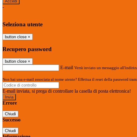
-
Entra con SPID
Entra con CIE
Seleziona utente
button close
×
Recupero password
button close
×
E-mail
Verrà inviato un messaggio all'indirizz
Non hai una e-mail associata al nome utente? Effettua il reset della password tram
E-mail inviata, si prega di controllare la casella di posta elettronica!
Errore
Chiudi
Successo
Chiudi
Informazione