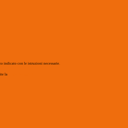
o indicato con le istruzioni necessarie.
ite la
Login Spaggiari