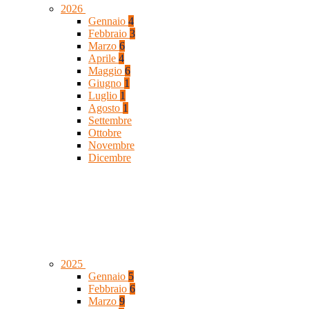
2026
Gennaio
4
Febbraio
3
Marzo
6
Aprile
4
Maggio
6
Giugno
1
Luglio
1
Agosto
1
Settembre
Ottobre
Novembre
Dicembre
2025
Gennaio
5
Febbraio
6
Marzo
9