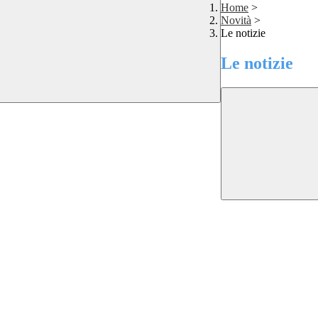
Home
>
Novità
>
Le notizie
Le notizie