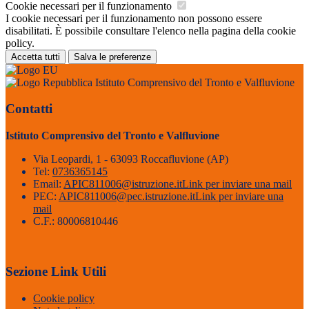
Cookie necessari per il funzionamento
I cookie necessari per il funzionamento non possono essere
disabilitati. È possibile consultare l'elenco nella pagina della cookie
policy.
Accetta tutti
Salva le preferenze
Istituto Comprensivo del Tronto e Valfluvione
Contatti
Istituto Comprensivo del Tronto e Valfluvione
Via Leopardi, 1 - 63093 Roccafluvione (AP)
Tel:
0736365145
Email:
APIC811006@istruzione.it
Link per inviare una mail
PEC:
APIC811006@pec.istruzione.it
Link per inviare una
mail
C.F.: 80006810446
Sezione Link Utili
Cookie policy