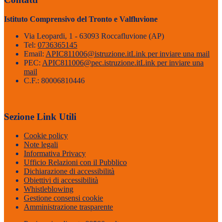
Istituto Comprensivo del Tronto e Valfluvione
Via Leopardi, 1 - 63093 Roccafluvione (AP)
Tel:
0736365145
Email:
APIC811006@istruzione.it
Link per inviare una mail
PEC:
APIC811006@pec.istruzione.it
Link per inviare una
mail
C.F.: 80006810446
Sezione Link Utili
Cookie policy
Note legali
Informativa Privacy
Ufficio Relazioni con il Pubblico
Dichiarazione di accessibilità
Obiettivi di accessibilità
Whistleblowing
Gestione consensi cookie
Amministrazione trasparente