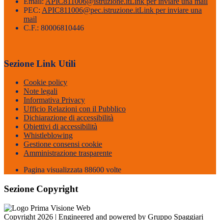
Email:
APIC811006@istruzione.it
Link per inviare una mail
PEC:
APIC811006@pec.istruzione.it
Link per inviare una
mail
C.F.: 80006810446
Sezione Link Utili
Cookie policy
Note legali
Informativa Privacy
Ufficio Relazioni con il Pubblico
Dichiarazione di accessibilità
Obiettivi di accessibilità
Whistleblowing
Gestione consensi cookie
Amministrazione trasparente
Pagina visualizzata
88600
volte
Sezione Copyright
Copyright 2026 | Engineered and powered by Gruppo Spaggiari