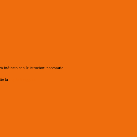
o indicato con le istruzioni necessarie.
ite la
Login Spaggiari