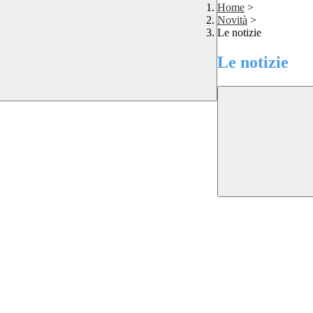
Home
>
Novità
>
Le notizie
Le notizie