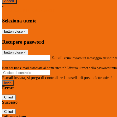
-
Entra con SPID
Entra con CIE
Seleziona utente
button close
×
Recupero password
button close
×
E-mail
Verrà inviato un messaggio all'indirizz
Non hai una e-mail associata al nome utente? Effettua il reset della password tram
E-mail inviata, si prega di controllare la casella di posta elettronica!
Errore
Chiudi
Successo
Chiudi
Informazione