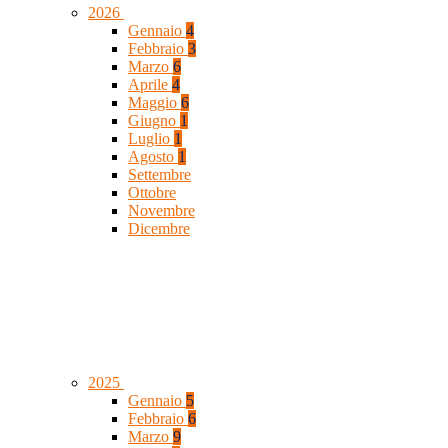
2026
Gennaio
4
Febbraio
3
Marzo
6
Aprile
4
Maggio
6
Giugno
1
Luglio
1
Agosto
1
Settembre
Ottobre
Novembre
Dicembre
2025
Gennaio
5
Febbraio
6
Marzo
9