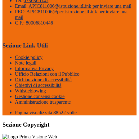
Tel:
0736365145
Email:
APIC811006@istruzione.it
Link per inviare una mail
PEC:
APIC811006@pec.istruzione.it
Link per inviare una
mail
C.F.: 80006810446
Sezione Link Utili
Cookie policy
Note legali
Informativa Privacy
Ufficio Relazioni con il Pubblico
Dichiarazione di accessibilità
Obiettivi di accessibilità
Whistleblowing
Gestione consensi cookie
Amministrazione trasparente
Pagina visualizzata
88522
volte
Sezione Copyright