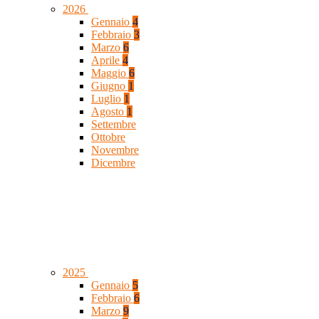
2026
Gennaio
4
Febbraio
3
Marzo
6
Aprile
4
Maggio
6
Giugno
1
Luglio
1
Agosto
1
Settembre
Ottobre
Novembre
Dicembre
2025
Gennaio
5
Febbraio
6
Marzo
9