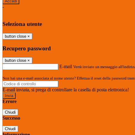
-
Entra con SPID
Entra con CIE
Seleziona utente
button close
×
Recupero password
button close
×
E-mail
Verrà inviato un messaggio all'indirizz
Non hai una e-mail associata al nome utente? Effettua il reset della password tram
E-mail inviata, si prega di controllare la casella di posta elettronica!
Errore
Chiudi
Successo
Chiudi
Informazione