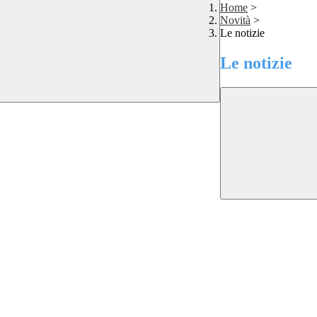
Home
>
Novità
>
Le notizie
Le notizie