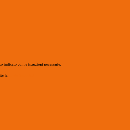
o indicato con le istruzioni necessarie.
ite la
Login Spaggiari