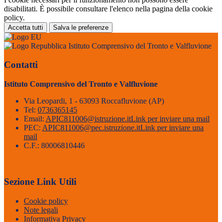
disabilitati. È possibile consultare l'elenco nella pagina della cookie
policy.
Accetta tutti
Salva le preferenze
Istituto Comprensivo del Tronto e Valfluvione
Contatti
Istituto Comprensivo del Tronto e Valfluvione
Via Leopardi, 1 - 63093 Roccafluvione (AP)
Tel:
0736365145
Email:
APIC811006@istruzione.it
Link per inviare una mail
PEC:
APIC811006@pec.istruzione.it
Link per inviare una
mail
C.F.: 80006810446
Sezione Link Utili
Cookie policy
Note legali
Informativa Privacy