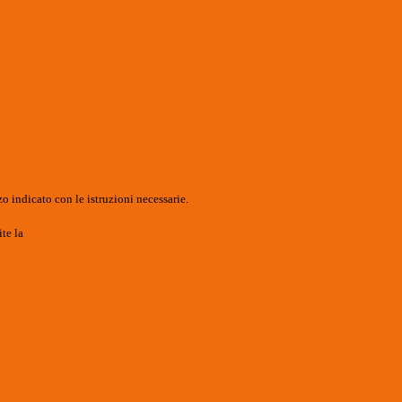
o indicato con le istruzioni necessarie.
ite la
Login Spaggiari