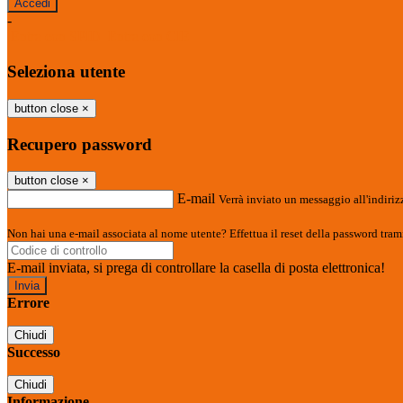
-
Entra con SPID
Entra con CIE
Seleziona utente
button close
×
Recupero password
button close
×
E-mail
Verrà inviato un messaggio all'indirizz
Non hai una e-mail associata al nome utente? Effettua il reset della password tram
E-mail inviata, si prega di controllare la casella di posta elettronica!
Errore
Chiudi
Successo
Chiudi
Informazione