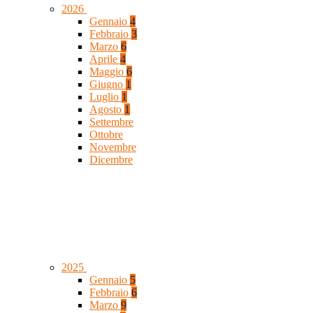
2026
Gennaio
4
Febbraio
3
Marzo
6
Aprile
4
Maggio
6
Giugno
1
Luglio
1
Agosto
1
Settembre
Ottobre
Novembre
Dicembre
2025
Gennaio
5
Febbraio
6
Marzo
9