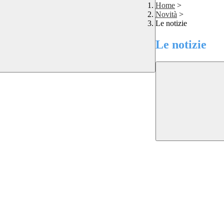
Home
>
Novità
>
Le notizie
Le notizie