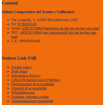
Contatti
Istituto Comprensivo del Tronto e Valfluvione
Via Leopardi, 1 - 63093 Roccafluvione (AP)
Tel:
0736365145
Email:
APIC811006@istruzione.it
Link per inviare una mail
PEC:
APIC811006@pec.istruzione.it
Link per inviare una
mail
C.F.: 80006810446
Sezione Link Utili
Cookie policy
Note legali
Informativa Privacy
Ufficio Relazioni con il Pubblico
Dichiarazione di accessibilità
Obiettivi di accessibilità
Whistleblowing
Gestione consensi cookie
Amministrazione trasparente