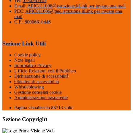
Tel:
0736365145
Email:
APIC811006@istruzione.it
Link per inviare una mail
PEC:
APIC811006@pec.istruzione.it
Link per inviare una
mail
C.F.: 80006810446
Sezione Link Utili
Cookie policy
Note legali
Informativa Privacy
Ufficio Relazioni con il Pubblico
Dichiarazione di accessibilità
Obiettivi di accessibilità
Whistleblowing
Gestione consensi cookie
Amministrazione trasparente
Pagina visualizzata
88713
volte
Sezione Copyright