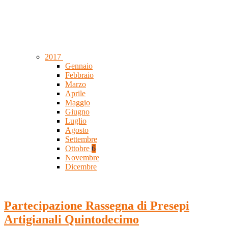
2017
Gennaio
Febbraio
Marzo
Aprile
Maggio
Giugno
Luglio
Agosto
Settembre
Ottobre
6
Novembre
Dicembre
Partecipazione Rassegna di Presepi
Artigianali Quintodecimo