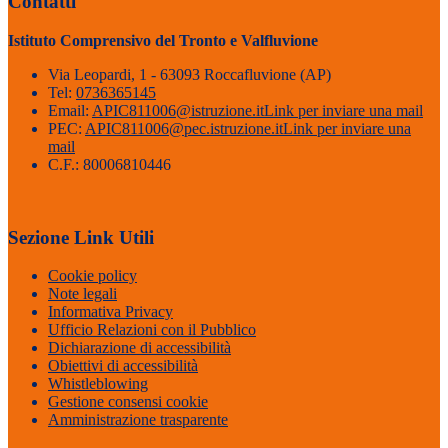
Contatti
Istituto Comprensivo del Tronto e Valfluvione
Via Leopardi, 1 - 63093 Roccafluvione (AP)
Tel:
0736365145
Email:
APIC811006@istruzione.it
Link per inviare una mail
PEC:
APIC811006@pec.istruzione.it
Link per inviare una
mail
C.F.: 80006810446
Sezione Link Utili
Cookie policy
Note legali
Informativa Privacy
Ufficio Relazioni con il Pubblico
Dichiarazione di accessibilità
Obiettivi di accessibilità
Whistleblowing
Gestione consensi cookie
Amministrazione trasparente