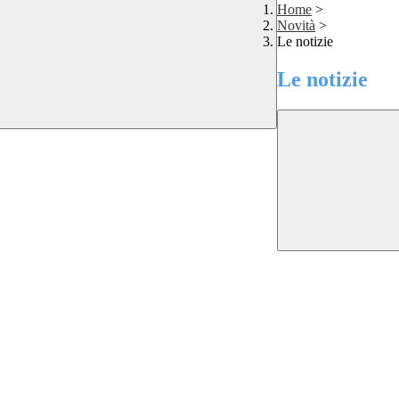
Home
>
Novità
>
Le notizie
Le notizie