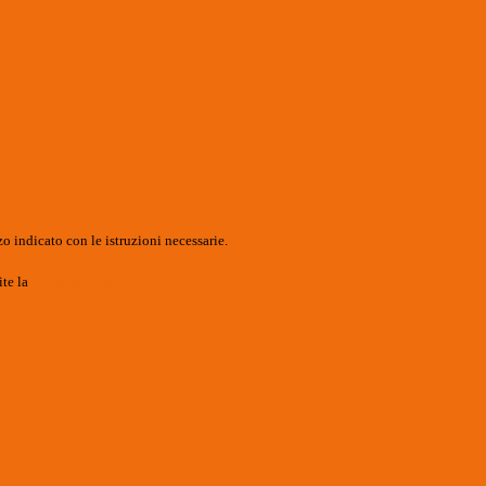
o indicato con le istruzioni necessarie.
ite la
Login Spaggiari