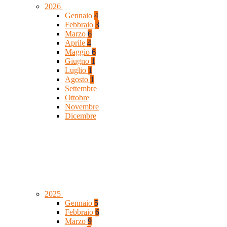
2026
Gennaio
4
Febbraio
3
Marzo
6
Aprile
4
Maggio
6
Giugno
1
Luglio
1
Agosto
1
Settembre
Ottobre
Novembre
Dicembre
2025
Gennaio
5
Febbraio
6
Marzo
9