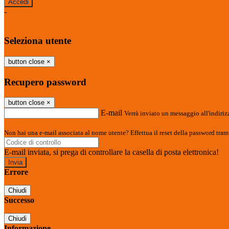
-
Entra con SPID
Entra con CIE
Seleziona utente
button close
×
Recupero password
button close
×
E-mail
Verrà inviato un messaggio all'indirizz
Non hai una e-mail associata al nome utente? Effettua il reset della password tram
E-mail inviata, si prega di controllare la casella di posta elettronica!
Errore
Chiudi
Successo
Chiudi
Informazione