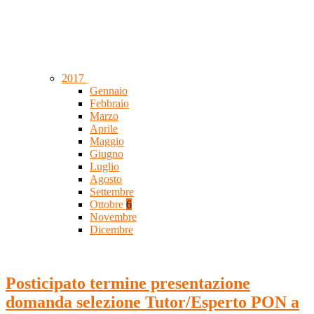
2017
Gennaio
Febbraio
Marzo
Aprile
Maggio
Giugno
Luglio
Agosto
Settembre
Ottobre
6
Novembre
Dicembre
Posticipato termine presentazione
domanda selezione Tutor/Esperto PON a