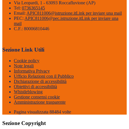
Via Leopardi, 1 - 63093 Roccafluvione (AP)
Tel:
0736365145
Email:
APIC811006@istruzione.it
Link per inviare una mail
PEC:
APIC811006@pec.istruzione.it
Link per inviare una
mail
C.F.: 80006810446
Sezione Link Utili
Cookie policy
Note legali
Informativa Privacy
Ufficio Relazioni con il Pubblico
Dichiarazione di accessibilità
Obiettivi di accessibilità
Whistleblowing
Gestione consensi cookie
Amministrazione trasparente
Pagina visualizzata
88484
volte
Sezione Copyright