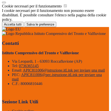
Cookie necessari per il funzionamento
I cookie necessari per il funzionamento non possono essere
disabilitati. È possibile consultare l'elenco nella pagina della cookie
policy.
Accetta tutti
Salva le preferenze
Istituto Comprensivo del Tronto e Valfluvione
Contatti
Istituto Comprensivo del Tronto e Valfluvione
Via Leopardi, 1 - 63093 Roccafluvione (AP)
Tel:
0736365145
Email:
APIC811006@istruzione.it
Link per inviare una mail
PEC:
APIC811006@pec.istruzione.it
Link per inviare una
mail
C.F.: 80006810446
Sezione Link Utili