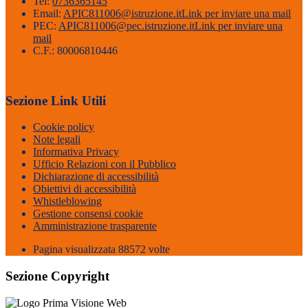
Tel:
0736365145
Email:
APIC811006@istruzione.it
Link per inviare una mail
PEC:
APIC811006@pec.istruzione.it
Link per inviare una
mail
C.F.: 80006810446
Sezione Link Utili
Cookie policy
Note legali
Informativa Privacy
Ufficio Relazioni con il Pubblico
Dichiarazione di accessibilità
Obiettivi di accessibilità
Whistleblowing
Gestione consensi cookie
Amministrazione trasparente
Pagina visualizzata
88572
volte
Sezione Copyright