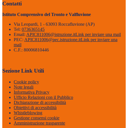
Contatti
Istituto Comprensivo del Tronto e Valfluvione
Via Leopardi, 1 - 63093 Roccafluvione (AP)
Tel:
0736365145
Email:
APIC811006@istruzione.it
Link per inviare una mail
PEC:
APIC811006@pec.istruzione.it
Link per inviare una
mail
C.F.: 80006810446
Sezione Link Utili
Cookie policy
Note legali
Informativa Privacy
Ufficio Relazioni con il Pubblico
Dichiarazione di accessibilità
Obiettivi di accessibilità
Whistleblowing
Gestione consensi cookie
Amministrazione trasparente