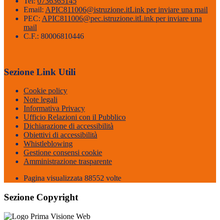
Tel:
0736365145
Email:
APIC811006@istruzione.it
Link per inviare una mail
PEC:
APIC811006@pec.istruzione.it
Link per inviare una
mail
C.F.: 80006810446
Sezione Link Utili
Cookie policy
Note legali
Informativa Privacy
Ufficio Relazioni con il Pubblico
Dichiarazione di accessibilità
Obiettivi di accessibilità
Whistleblowing
Gestione consensi cookie
Amministrazione trasparente
Pagina visualizzata
88552
volte
Sezione Copyright