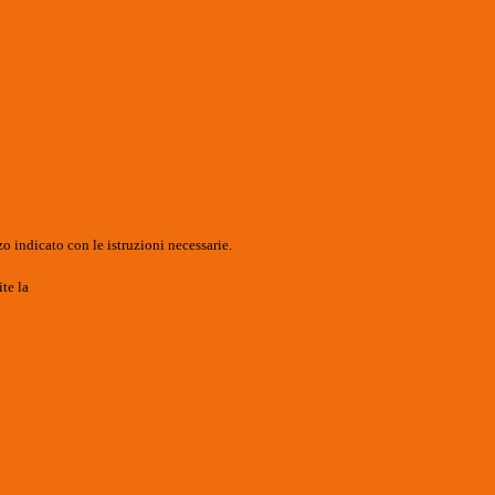
o indicato con le istruzioni necessarie.
ite la
Login Spaggiari