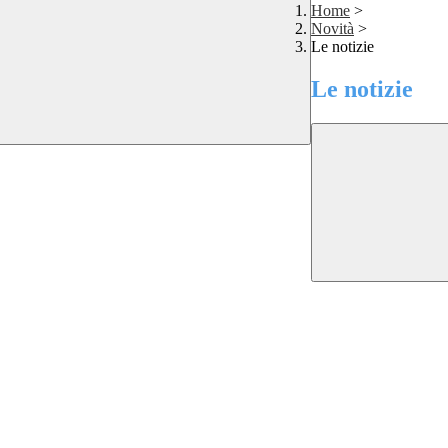
Home
>
Novità
>
Le notizie
Le notizie