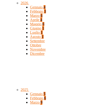
2026
Gennaio
4
Febbraio
3
Marzo
6
Aprile
4
Maggio
6
Giugno
1
Luglio
1
Agosto
1
Settembre
Ottobre
Novembre
Dicembre
2025
Gennaio
5
Febbraio
6
Marzo
9