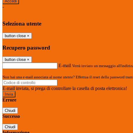
-
Entra con SPID
Entra con CIE
Seleziona utente
button close
×
Recupero password
button close
×
E-mail
Verrà inviato un messaggio all'indirizz
Non hai una e-mail associata al nome utente? Effettua il reset della password tram
E-mail inviata, si prega di controllare la casella di posta elettronica!
Errore
Chiudi
Successo
Chiudi
Informazione