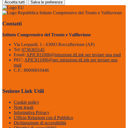
Accetta tutti
Salva le preferenze
Istituto Comprensivo del Tronto e Valfluvione
Contatti
Istituto Comprensivo del Tronto e Valfluvione
Via Leopardi, 1 - 63093 Roccafluvione (AP)
Tel:
0736365145
Email:
APIC811006@istruzione.it
Link per inviare una mail
PEC:
APIC811006@pec.istruzione.it
Link per inviare una
mail
C.F.: 80006810446
Sezione Link Utili
Cookie policy
Note legali
Informativa Privacy
Ufficio Relazioni con il Pubblico
Dichiarazione di accessibilità
Obiettivi di accessibilità