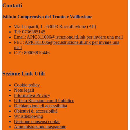
Contatti
Istituto Comprensivo del Tronto e Valfluvione
Via Leopardi, 1 - 63093 Roccafluvione (AP)
Tel:
0736365145
Email:
APIC811006@istruzione.it
Link per inviare una mail
PEC:
APIC811006@pec.istruzione.it
Link per inviare una
mail
C.F.: 80006810446
Sezione Link Utili
Cookie policy
Note legali
Informativa Privacy
Ufficio Relazioni con il Pubblico
Dichiarazione di accessibilità
Obiettivi di accessibilità
Whistleblowing
Gestione consensi cookie
Amministrazione trasparente