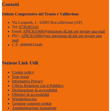
Contatti
Istituto Comprensivo del Tronto e Valfluvione
Via Leopardi, 1 - 63093 Roccafluvione (AP)
Tel:
0736365145
Email:
APIC811006@istruzione.it
Link per inviare una mail
PEC:
APIC811006@pec.istruzione.it
Link per inviare una
mail
C.F.: 80006810446
Sezione Link Utili
Cookie policy
Note legali
Informativa Privacy
Ufficio Relazioni con il Pubblico
Dichiarazione di accessibilità
Obiettivi di accessibilità
Whistleblowing
Gestione consensi cookie
Amministrazione trasparente