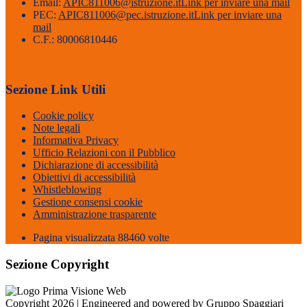
Email:
APIC811006@istruzione.it
Link per inviare una mail
PEC:
APIC811006@pec.istruzione.it
Link per inviare una
mail
C.F.: 80006810446
Sezione Link Utili
Cookie policy
Note legali
Informativa Privacy
Ufficio Relazioni con il Pubblico
Dichiarazione di accessibilità
Obiettivi di accessibilità
Whistleblowing
Gestione consensi cookie
Amministrazione trasparente
Pagina visualizzata
88460
volte
Sezione Copyright
Copyright 2026 | Engineered and powered by Gruppo Spaggiari