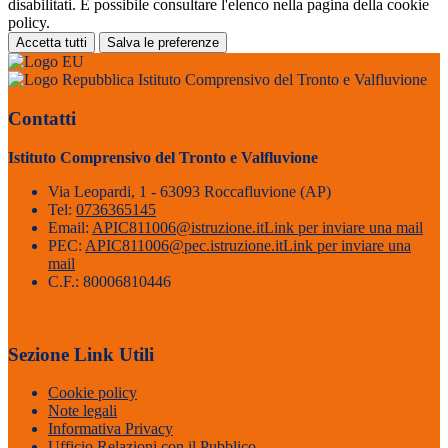
disabilitati. È possibile consultare l'elenco nella pagina della cookie
policy.
Accetta tutti
Salva le preferenze
Istituto Comprensivo del Tronto e Valfluvione
Contatti
Istituto Comprensivo del Tronto e Valfluvione
Via Leopardi, 1 - 63093 Roccafluvione (AP)
Tel:
0736365145
Email:
APIC811006@istruzione.it
Link per inviare una mail
PEC:
APIC811006@pec.istruzione.it
Link per inviare una
mail
C.F.: 80006810446
Sezione Link Utili
Cookie policy
Note legali
Informativa Privacy
Ufficio Relazioni con il Pubblico