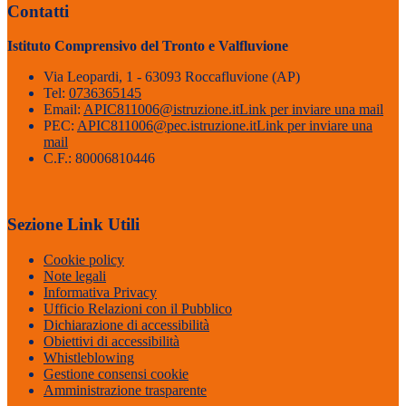
Contatti
Istituto Comprensivo del Tronto e Valfluvione
Via Leopardi, 1 - 63093 Roccafluvione (AP)
Tel:
0736365145
Email:
APIC811006@istruzione.it
Link per inviare una mail
PEC:
APIC811006@pec.istruzione.it
Link per inviare una
mail
C.F.: 80006810446
Sezione Link Utili
Cookie policy
Note legali
Informativa Privacy
Ufficio Relazioni con il Pubblico
Dichiarazione di accessibilità
Obiettivi di accessibilità
Whistleblowing
Gestione consensi cookie
Amministrazione trasparente