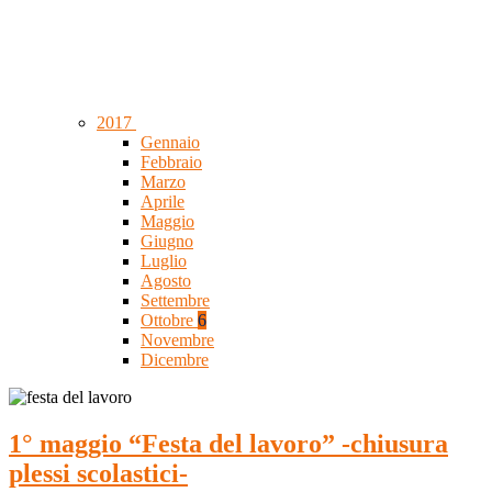
2017
Gennaio
Febbraio
Marzo
Aprile
Maggio
Giugno
Luglio
Agosto
Settembre
Ottobre
6
Novembre
Dicembre
1° maggio “Festa del lavoro” -chiusura
plessi scolastici-