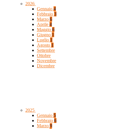
2026
Gennaio
4
Febbraio
3
Marzo
6
Aprile
4
Maggio
6
Giugno
1
Luglio
1
Agosto
1
Settembre
Ottobre
Novembre
Dicembre
2025
Gennaio
5
Febbraio
6
Marzo
9