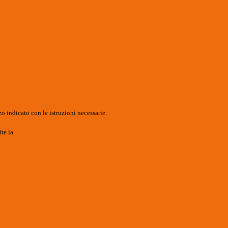
o indicato con le istruzioni necessarie.
ite la
Login Spaggiari