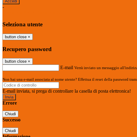
-
Entra con SPID
Entra con CIE
Seleziona utente
button close
×
Recupero password
button close
×
E-mail
Verrà inviato un messaggio all'indirizz
Non hai una e-mail associata al nome utente? Effettua il reset della password tram
E-mail inviata, si prega di controllare la casella di posta elettronica!
Errore
Chiudi
Successo
Chiudi
Informazione