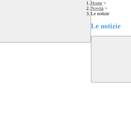
Home
>
Novità
>
Le notizie
Le notizie