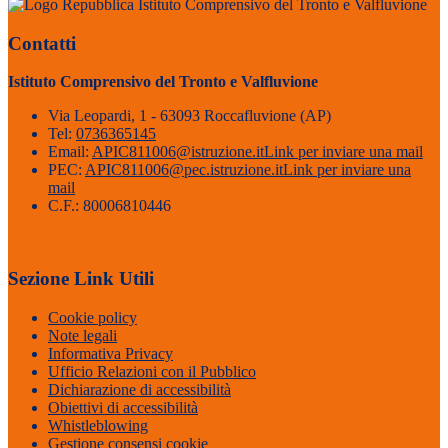
Istituto Comprensivo del Tronto e Valfluvione
Contatti
Istituto Comprensivo del Tronto e Valfluvione
Via Leopardi, 1 - 63093 Roccafluvione (AP)
Tel:
0736365145
Email:
APIC811006@istruzione.it
Link per inviare una mail
PEC:
APIC811006@pec.istruzione.it
Link per inviare una
mail
C.F.: 80006810446
Sezione Link Utili
Cookie policy
Note legali
Informativa Privacy
Ufficio Relazioni con il Pubblico
Dichiarazione di accessibilità
Obiettivi di accessibilità
Whistleblowing
Gestione consensi cookie